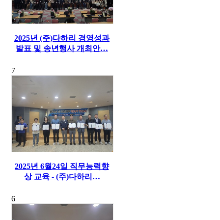
2025년 (주)다하리 경영성과
발표 및 송년행사 개최안…
7
2025년 6월24일 직무능력향
상 교육 - (주)다하리…
6