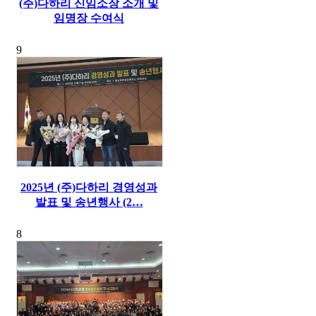
(주)다하리 신임소장 소개 및
임명장 수여식
9
2025년 (주)다하리 경영성과
발표 및 송년행사 (2…
8