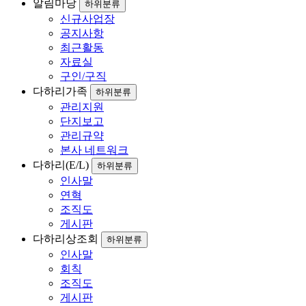
알림마당
하위분류
신규사업장
공지사항
최근활동
자료실
구인/구직
다하리가족
하위분류
관리지원
단지보고
관리규약
본사 네트워크
다하리(E/L)
하위분류
인사말
연혁
조직도
게시판
다하리상조회
하위분류
인사말
회칙
조직도
게시판