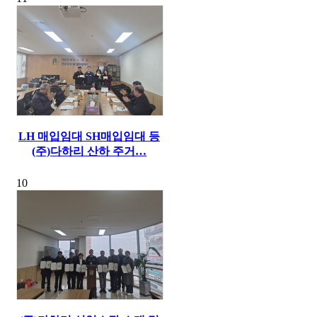
LH 매입임대 SH매입임대 등
(주)다하리 산하 주거…
10