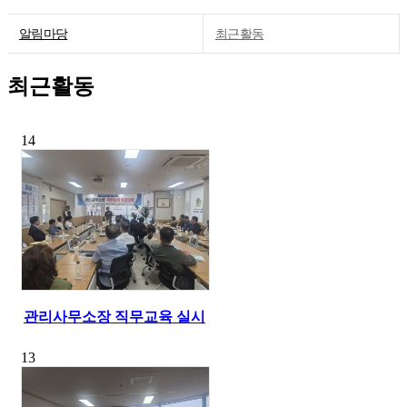
알림마당
최근활동
최근활동
회사소개
신규사업장
사업영역
공지사항
14
알림마당
최근활동
다하리가족
자료실
다하리(E/L)
구인/구직
다하리상조회
관리사무소장 직무교육 실시
13